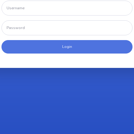
Login